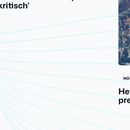
kritisch’
HO
He
pr